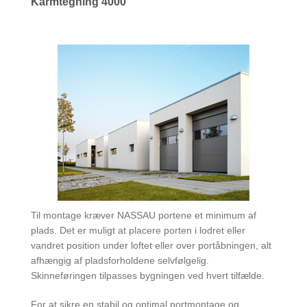
Karmtegning 4000
Til montage kræver NASSAU portene et minimum af
plads. Det er muligt at placere porten i lodret eller
vandret position under loftet eller over portåbningen, alt
afhængig af pladsforholdene selvfølgelig.
Skinneføringen tilpasses bygningen ved hvert tilfælde.
For at sikre en stabil og optimal portmontage og