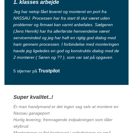
1. klasses arbejde
Jeg har netop fået leveret og monteret en port fra
NASSAU. Processen har fra start til slut været uden
problemer og firmaet kan varmt anbefales. Sælgeren
(Jens Henrik) har fra allerførste henvendelse været
serviceminded og jeg har haft en rigtig god dialog med
ham gennem processen. I forbindelse med monteringen
havde jeg ligeledes en god og konstruktiv dialog med de
2 montører ( Søren og ?? ), som var sat på opgaven.
Trustpilot
5 stjerner på
Super kvalitet..!
Er man handymand er det ingen sag selv at montere en
Nassau garageport.
Hurtig levering, fremragende indpakningen som tåler
skybrud.
Monteringen er fint beskrevet i vejledningen og små