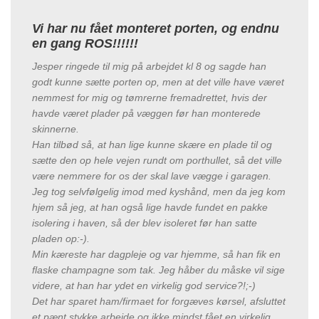
Vi har nu fået monteret porten, og endnu
en gang ROS!!!!!!
Jesper ringede til mig på arbejdet kl 8 og sagde han
godt kunne sætte porten op, men at det ville have været
nemmest for mig og tømrerne fremadrettet, hvis der
havde været plader på væggen før han monterede
skinnerne.
Han tilbød så, at han lige kunne skære en plade til og
sætte den op hele vejen rundt om porthullet, så det ville
være nemmere for os der skal lave vægge i garagen.
Jeg tog selvfølgelig imod med kyshånd, men da jeg kom
hjem så jeg, at han også lige havde fundet en pakke
isolering i haven, så der blev isoleret før han satte
pladen op:-).
Min kæreste har dagpleje og var hjemme, så han fik en
flaske champagne som tak. Jeg håber du måske vil sige
videre, at han har ydet en virkelig god service?!;-)
Det har sparet ham/firmaet for forgæves kørsel, afsluttet
et pænt stykke arbejde og ikke mindst fået en virkelig