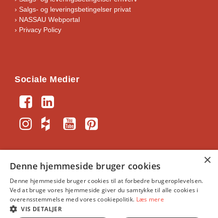
›
Salgs- og leveringsbetingelser privat
› NASSAU Webportal
› Privacy Policy
Sociale Medier
×
Denne hjemmeside bruger cookies
NASSAU-Portal
｜
Generelle vilkår og
Denne hjemmeside bruger cookies til at forbedre brugeroplevelsen.
Ved at bruge vores hjemmeside giver du samtykke til alle cookies i
handelsbetingelser
｜
NASSAU, Krogagervej 2, 5750
overensstemmelse med vores cookiepolitik.
Læs mere
Ringe
｜
info@nassau.dk
｜
CVR: 34391513
VIS DETALJER
©NASSAU Door A/S, Part of ASSA ABLOY © ASSA