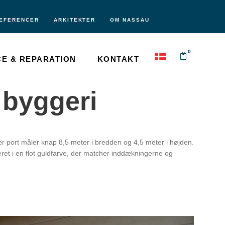
EFERENCER
ARKITEKTER
OM NASSAU
0
CE & REPARATION
KONTAKT
 byggeri
er port måler knap 8,5 meter i bredden og 4,5 meter i højden.
t i en flot guldfarve, der matcher inddækningerne og