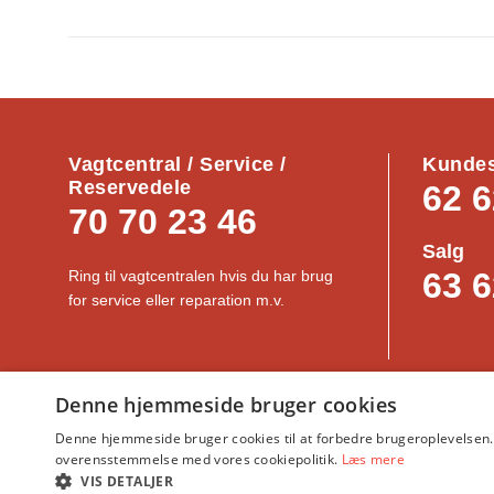
Vagtcentral / Service /
Kundes
Reservedele
62 6
70 70 23 46
Salg
63 6
Ring til vagtcentralen hvis du har brug
for service eller reparation m.v.
Denne hjemmeside bruger cookies
NASSAU-Portal
｜
Generelle vilk
Denne hjemmeside bruger cookies til at forbedre brugeroplevelsen. 
overensstemmelse med vores cookiepolitik.
Læs mere
VIS DETALJER