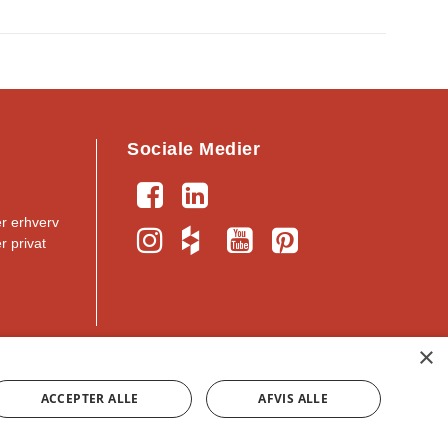
Sociale Medier
er erhverv
r privat
×
nfo@nassau.dk
｜
CVR: 34391513
ACCEPTER ALLE
AFVIS ALLE