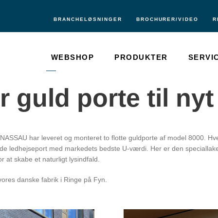
BRANCHELØSNINGER
BROCHURER/VIDEO
R
WEBSHOP
PRODUKTER
SERVI
guld porte til nyt
or NASSAU har leveret og monteret to flotte guldporte af model 8000. Hv
 ledhejseport med markedets bedste U-værdi. Her er den speciallakere
 at skabe et naturligt lysindfald.
 vores danske fabrik i Ringe på Fyn.