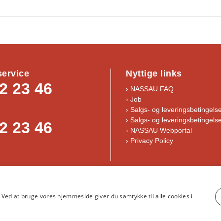
ervice
Nyttige links
2 23 46
› NASSAU FAQ
› Job
›
Salgs- og leveringsbetingels
›
Salgs- og leveringsbetingelse
2 23 46
› NASSAU Webportal
› Privacy Policy
år og handelsbetingelser
｜
NASSAU, Krogagervej 2, 5750 Ringe
｜
i
Ved at bruge vores hjemmeside giver du samtykke til alle cookies i
©NASSAU Door A/S, Part of ASSA ABLOY © ASSA ABLOY