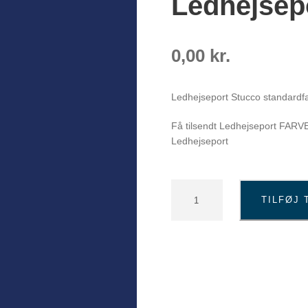
Ledhejsep
0,00
kr.
Ledhejseport Stucco standardf
Få tilsendt Ledhejseport FARVE
Ledhejseport
B
TILFØJ 
l
å
R
A
L
5
0
1