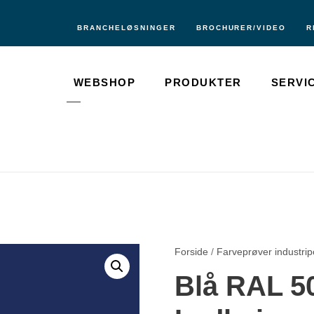
BRANCHELØSNINGER
BROCHURER/VIDEO
R
WEBSHOP
PRODUKTER
SERVI
Forside
/
Farveprøver industrip
Blå RAL 50