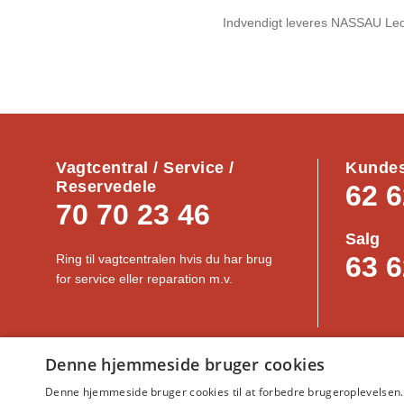
Indvendigt leveres NASSAU Led
Vagtcentral / Service /
Kundes
Reservedele
62 6
70 70 23 46
Salg
63 6
Ring til vagtcentralen hvis du har brug
for service eller reparation m.v.
Denne hjemmeside bruger cookies
NASSAU-Portal
｜
Generelle vilk
Denne hjemmeside bruger cookies til at forbedre brugeroplevelsen. 