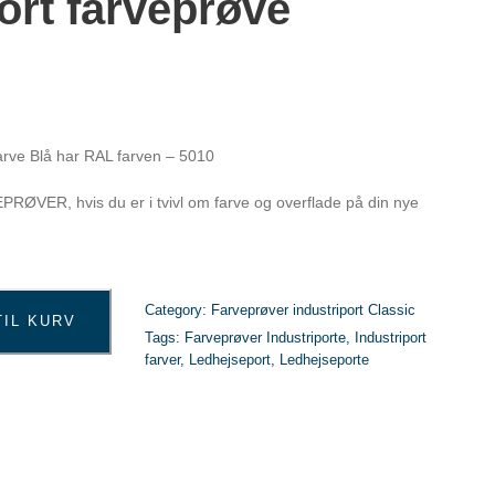
ort farveprøve
arve Blå har RAL farven – 5010
PRØVER, hvis du er i tvivl om farve og overflade på din nye
Category:
Farveprøver industriport Classic
TIL KURV
Tags:
Farveprøver Industriporte
,
Industriport
farver
,
Ledhejseport
,
Ledhejseporte