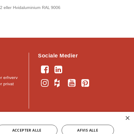
2 eller Hvidaluminium RAL 9006
Sociale Medier
er erhverv
r privat
×
nfo@nassau.dk
｜
CVR: 34391513
ACCEPTER ALLE
AFVIS ALLE