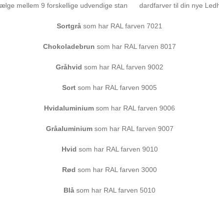
ælge mellem 9 forskellige udvendige stan dardfarver til din nye Ledh
t
f
Sortgrå
som har RAL farven 7021
a
r
Chokoladebrun
som har RAL farven 8017
v
e
Gråhvid
som har RAL farven 9002
p
r
Sort
som har RAL farven 9005
ø
v
Hvidaluminium
som har RAL farven 9006
e
a
Gråaluminium
som har RAL farven 9007
n
t
Hvid
som har RAL farven 9010
a
l
Rød
som har RAL farven 3000
Blå
som har RAL farven 5010