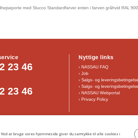
hejseporte med Stucco Standardfarver enten i farven gråhvid RAL 900
ervice
Nyttige links
2 23 46
› NASSAU FAQ
› Job
›
Salgs- og leveringsbetingels
›
Salgs- og leveringsbetingelse
2 23 46
› NASSAU Webportal
› Privacy Policy
år og handelsbetingelser
｜
NASSAU, Krogagervej 2, 5750 Ringe
｜
i
Ved at bruge vores hjemmeside giver du samtykke til alle cookies i