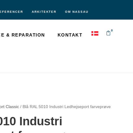
EFERENCER
ARKITEKTER
OM NASSAU
0
CE & REPARATION
KONTAKT
ort Classic
/ Blå RAL 5010 Industri Ledhejseport farveprøve
10 Industri