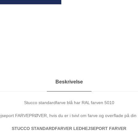
0
I
n
d
u
s
t
r
i
L
e
d
Beskrivelse
h
e
j
Stucco standardfarve blå har RAL farven 5010
s
e
ejseport FARVEPRØVER, hvis du er i tvivl om farve og overflade på din
p
STUCCO STANDARDFARVER LEDHEJSEPORT FARVER
o
r