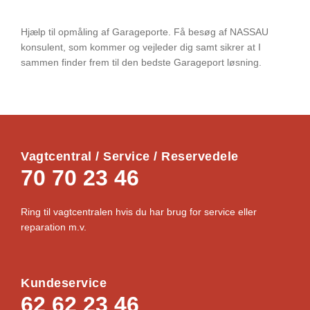
e
n
Hjælp til opmåling af Garageporte. Få besøg af NASSAU
t
konsulent, som kommer og vejleder dig samt sikrer at I
f
sammen finder frem til den bedste Garageport løsning.
o
r
o
p
m
å
Vagtcentral / Service / Reservedele
l
70 70 23 46
i
n
g
Ring til vagtcentralen hvis du har brug for service eller
a
reparation m.v.
f
g
a
Kundeservice
r
62 62 23 46
a