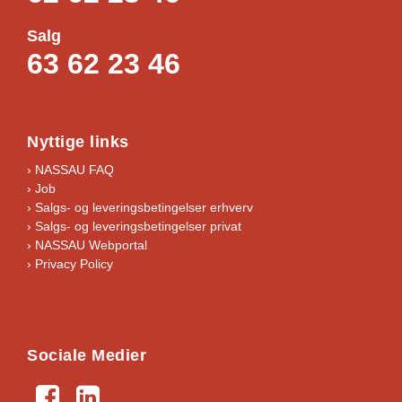
g
e
Salg
p
63 62 23 46
o
r
t
e
Nyttige links
a
n
› NASSAU FAQ
t
› Job
a
›
Salgs- og leveringsbetingelser erhverv
›
Salgs- og leveringsbetingelser privat
l
› NASSAU Webportal
› Privacy Policy
Sociale Medier