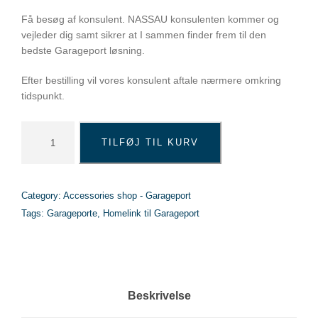
Få besøg af konsulent. NASSAU konsulenten kommer og
vejleder dig samt sikrer at I sammen finder frem til den
bedste Garageport løsning.
Efter bestilling vil vores konsulent aftale nærmere omkring
tidspunkt.
B
TILFØJ TIL KURV
e
s
ø
g
Category:
Accessories shop - Garageport
a
Tags:
Garageporte
,
Homelink til Garageport
f
k
o
n
s
Beskrivelse
u
l