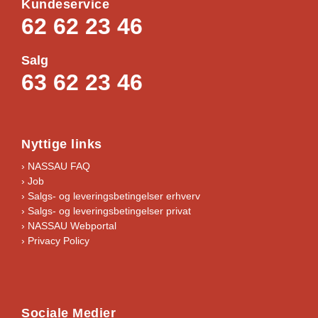
Kundeservice
1
62 62 23 46
4
a
n
Salg
t
63 62 23 46
a
l
Nyttige links
› NASSAU FAQ
› Job
›
Salgs- og leveringsbetingelser erhverv
›
Salgs- og leveringsbetingelser privat
› NASSAU Webportal
› Privacy Policy
Sociale Medier