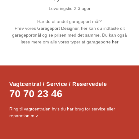
o
Leveringstid 2-3 uger
r
t
Har du et andet garageport mål?
-
Prøv vores
Garageport Designer
, her kan du indtaste dit
B
garageportmål og se prisen med det samme. Du kan også
r
læse mere om alle vores typer af garageporte
her
e
d
d
e
2
5
Vagtcentral / Service / Reservedele
3
70 70 23 46
x
H
Ring til vagtcentralen hvis du har brug for service eller
ø
reparation m.v.
j
d
e
2