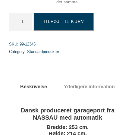
det samme.
G
TILFØJ TIL KURV
a
r
a
g
SKU:
99-12345
e
Category:
Standardprodukter
p
o
r
t
S
Beskrivelse
Yderligere information
o
f
t
l
Dansk produceret garageport fra
i
NASSAU med automatik
n
Bredde: 253 cm.
e
Højde: 214 cm.
S