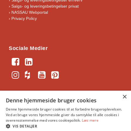
›
Salgs- og leveringsbetingelser privat
› NASSAU Webportal
› Privacy Policy
Sociale Medier
×
Denne hjemmeside bruger cookies
NASSAU-Portal
｜
Generelle vilkår og
Denne hjemmeside bruger cookies til at forbedre brugeroplevelsen.
Ved at bruge vores hjemmeside giver du samtykke til alle cookies i
handelsbetingelser
｜
NASSAU, Krogagervej 2, 5750
overensstemmelse med vores cookiepolitik.
Læs mere
Ringe
｜
info@nassau.dk
｜
CVR: 34391513
VIS DETALJER
©NASSAU Door A/S, Part of ASSA ABLOY © ASSA