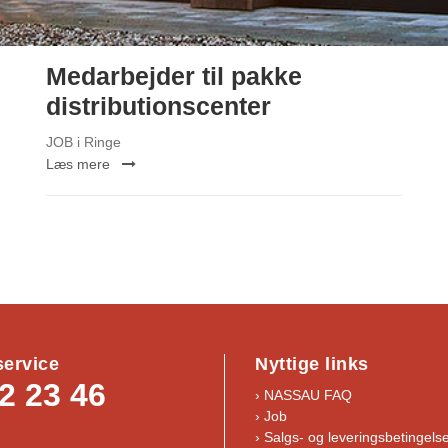
Medarbejder til pakke
distributionscenter
JOB i Ringe
Læs mere
ervice
Nyttige links
2 23 46
› NASSAU FAQ
› Job
›
Salgs- og leveringsbetingels