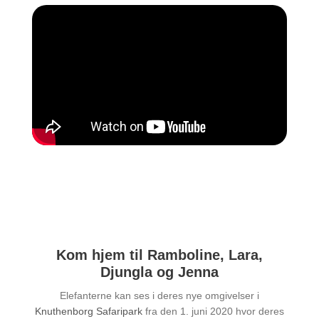
Kom hjem til Ramboline, Lara,
Djungla og Jenna
Elefanterne kan ses i deres nye omgivelser i
Knuthenborg Safaripark
fra den 1. juni 2020 hvor deres