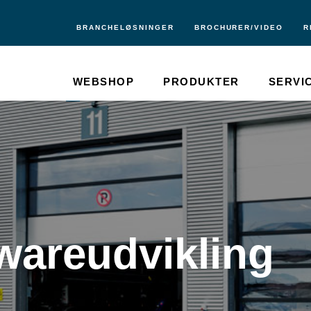
BRANCHELØSNINGER
BROCHURER/VIDEO
R
WEBSHOP
PRODUKTER
SERVI
twareudvikling