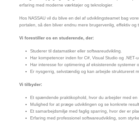
erfaring med moderne værktøjer og teknologier.
Hos NASSAU vil du blive en del af udviklingsteamet bag vores 
portalen, så den bliver endnu mere brugervenlig, effektiv og 
Vi forestiller os en studerende, der:
Studerer til datamatiker eller softwareudvikling.
Har kompetencer inden for C#, Visual Studio og .NET-ud
Har interesse for optimering af eksisterende systemer og
Er nysgerrig, selvstændig og kan arbejde struktureret m
Vi tilbyder:
Et spændende praktikophold, hvor du arbejder med en re
Mulighed for at præge udviklingen og se konkrete resulta
Et samarbejdsmiljø med faglig sparring, hvor der er plads 
Erfaring med professionel softwareudvikling, som styrke