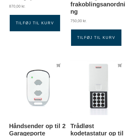
frakoblingsanordni
870,00
kr.
ng
750,00
kr.
TILFØJ TIL KURV
TILFØJ TIL KURV
Håndsender op til 2
Trådløst
Garageporte
kodetastatur op til