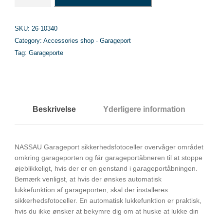
r
a
g
SKU:
26-10340
e
Category:
Accessories shop - Garageport
p
Tag:
Garageporte
o
r
t
-
S
Beskrivelse
Yderligere information
i
k
k
e
NASSAU Garageport sikkerhedsfotoceller overvåger området
r
omkring garageporten og får garageportåbneren til at stoppe
h
øjeblikkeligt, hvis der er en genstand i garageportåbningen.
e
Bemærk venligst, at hvis der ønskes automatisk
d
lukkefunktion af garageporten, skal der installeres
s
sikkerhedsfotoceller. En automatisk lukkefunktion er praktisk,
f
hvis du ikke ønsker at bekymre dig om at huske at lukke din