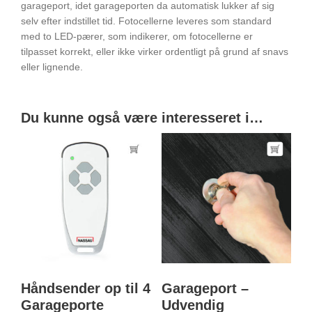
o
garageport, idet garageporten da automatisk lukker af sig
t
selv efter indstillet tid. Fotocellerne leveres som standard
o
med to LED-pærer, som indikerer, om fotocellerne er
c
tilpasset korrekt, eller ikke virker ordentligt på grund af snavs
e
eller lignende.
l
l
e
Du kunne også være interesseret i…
r
a
n
t
a
l
Håndsender op til 4
Garageport –
Garageporte
Udvendig