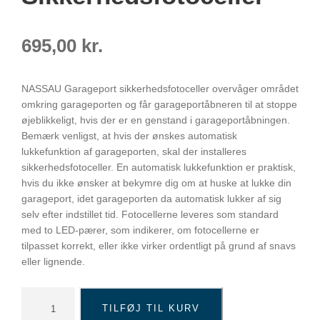
695,00
kr.
NASSAU Garageport sikkerhedsfotoceller overvåger området
omkring garageporten og får garageportåbneren til at stoppe
øjeblikkeligt, hvis der er en genstand i garageportåbningen.
Bemærk venligst, at hvis der ønskes automatisk
lukkefunktion af garageporten, skal der installeres
sikkerhedsfotoceller. En automatisk lukkefunktion er praktisk,
hvis du ikke ønsker at bekymre dig om at huske at lukke din
garageport, idet garageporten da automatisk lukker af sig
selv efter indstillet tid. Fotocellerne leveres som standard
med to LED-pærer, som indikerer, om fotocellerne er
tilpasset korrekt, eller ikke virker ordentligt på grund af snavs
eller lignende.
G
TILFØJ TIL KURV
a