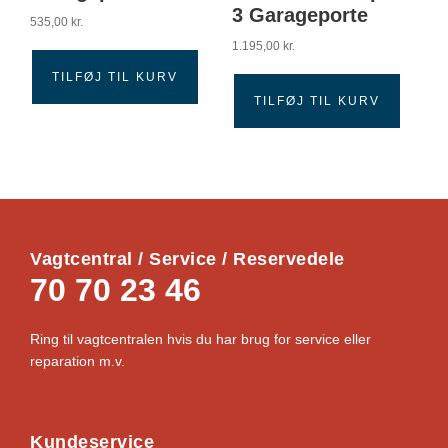
3 Garageporte
535,00
kr.
1.195,00
kr.
TILFØJ TIL KURV
TILFØJ TIL KURV
Vagtcentral / Service / Reservedele
70 70 23 46
Ring til vagtcentralen hvis du har brug for service eller
reparation m.v.
Kundeservice