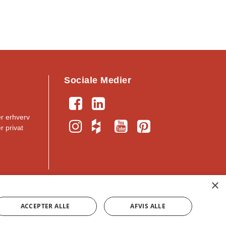
Sociale Medier
er erhverv
r privat
×
nfo@nassau.dk
｜
CVR: 34391513
ACCEPTER ALLE
AFVIS ALLE