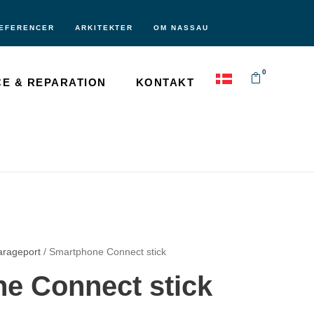
EFERENCER
ARKITEKTER
OM NASSAU
0
CE & REPARATION
KONTAKT
arageport
/ Smartphone Connect stick
e Connect stick