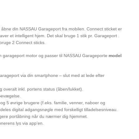
t åbne din NASSAU Garageport fra mobilen. Connect sticket er
er et intelligent hjem. Det skal bruge 1 stik pr. Garageport .
bruge 2 Connect sticks.
s din garageport motor og passer til NASSAU Garageporte
model
garageport via din smartphone – slut med at lede efter
g overalt inkl. portens status (åben/lukket).
tbevægelse.
og 5 øvrige brugere (f.eks. familie, venner, naboer og
deles digital adgangsnøgle med forskelligt tilladelsesniveau.
gere portåbning når du nærmer dig hjemmet.
nerens lys via app’en.