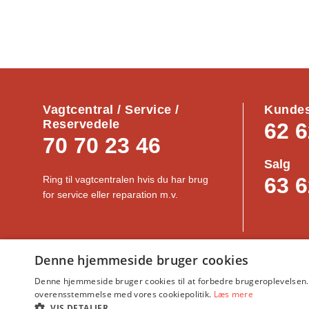
Vagtcentral / Service /
Kundes
Reservedele
62 6
70 70 23 46
Salg
63 6
Ring til vagtcentralen hvis du har brug
for service eller reparation m.v.
Denne hjemmeside bruger cookies
NASSAU-Portal
｜
Generelle vilk
Denne hjemmeside bruger cookies til at forbedre brugeroplevelsen. 
overensstemmelse med vores cookiepolitik.
Læs mere
VIS DETALJER