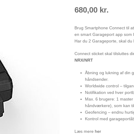
680,00
kr.
Brug Smartphone Connect til a
en smart Garageport app som lav
Har du 2 Garageporte, skal du 
Connect sticket skal tilslutte
NRX/NRT
Åbning og lukning af din 
håndsender.
Worldwide control – tilgan
Notifikation ved hver por
Max. 6 brugere: 1 master 
håndværkere), som kan til
Geofencing – endnu hurti
Kontrol med garageportåb
Læs mere
her