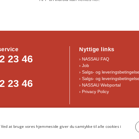
ervice
Nyttige links
2 23 46
› NASSAU FAQ
› Job
›
Salgs- og leveringsbetingels
›
Salgs- og leveringsbetingelse
2 23 46
› NASSAU Webportal
› Privacy Policy
år og handelsbetingelser
｜
NASSAU, Krogagervej 2, 5750 Ringe
｜
i
Ved at bruge vores hjemmeside giver du samtykke til alle cookies i
©NASSAU Door A/S, Part of ASSA ABLOY © ASSA ABLOY