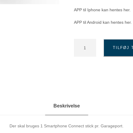
APP til Iphone kan hentes her.
APP til Android kan hentes her.
S
TILFØJ 
m
a
r
t
p
h
o
n
e
Beskrivelse
C
o
n
Der skal bruges 1 Smartphone Connect stick pr. Garageport.
n