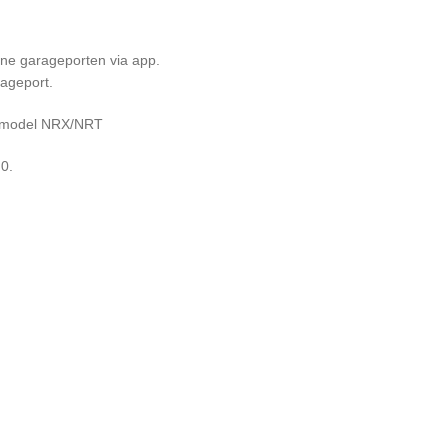
ene garageporten via app.
rageport.
te model NRX/NRT
.0.