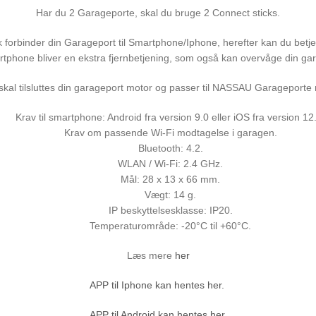
e
Har du 2 Garageporte, skal du bruge 2 Connect sticks.
c
t
forbinder din Garageport til Smartphone/Iphone, herefter kan du betj
s
tphone bliver en ekstra fjernbetjening, som også kan overvåge din ga
t
i
 skal tilsluttes din garageport motor og passer til NASSAU Garagepor
c
k
Krav til smartphone: Android fra version 9.0 eller iOS fra version 12
a
Krav om passende Wi-Fi modtagelse i garagen.
n
Bluetooth: 4.2.
t
WLAN / Wi-Fi: 2.4 GHz.
a
Mål: 28 x 13 x 66 mm.
l
Vægt: 14 g.
IP beskyttelsesklasse: IP20.
Temperaturområde: -20°C til +60°C.
Læs mere
her
APP til Iphone kan hentes her.
APP til Android kan hentes her.