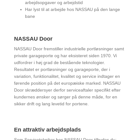
arbejdsopgaver og arbejdstid
Har lyst til at arbejde hos NASSAU på den lange
bane
NASSAU Door
NASSAU Door fremstiller industrielle portløsninger samt
private garageporte og har eksisteret siden 1970. Vi
udfordrer i høj grad de bestående teknologier.
Resultatet er portløsninger og garageporte, der i
variation, funktionalitet, kvalitet og service indtager en
førende position på det europæiske marked. NASSAU
Door skræddersyer derfor serviceaftaler specifikt efter
kundernes ønsker og sørger på denne måde, for en
sikker drift og lang levetid for portene.
En attraktiv arbejdsplads
Som Servicetekniker hos NASSAU Door tilbydes du: