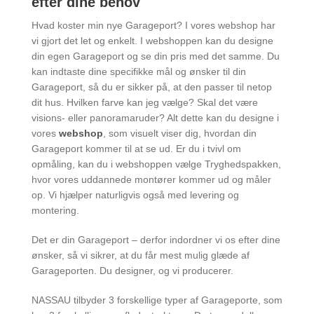
efter dine behov
Hvad koster min nye Garageport? I vores webshop har
vi gjort det let og enkelt. I webshoppen kan du designe
din egen Garageport og se din pris med det samme. Du
kan indtaste dine specifikke mål og ønsker til din
Garageport, så du er sikker på, at den passer til netop
dit hus. Hvilken farve kan jeg vælge? Skal det være
visions- eller panoramaruder? Alt dette kan du designe i
vores
webshop
, som visuelt viser dig, hvordan din
Garageport kommer til at se ud. Er du i tvivl om
opmåling, kan du i webshoppen vælge Tryghedspakken,
hvor vores uddannede montører kommer ud og måler
op. Vi hjælper naturligvis også med levering og
montering.
Det er din Garageport – derfor indordner vi os efter dine
ønsker, så vi sikrer, at du får mest mulig glæde af
Garageporten. Du designer, og vi producerer.
NASSAU tilbyder 3 forskellige typer af Garageporte, som