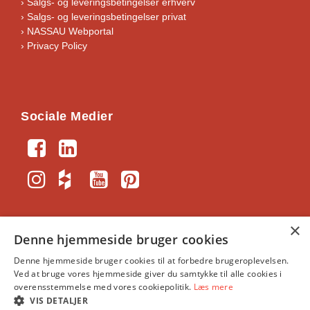
›
Salgs- og leveringsbetingelser erhverv
›
Salgs- og leveringsbetingelser privat
› NASSAU Webportal
› Privacy Policy
Sociale Medier
×
Denne hjemmeside bruger cookies
Denne hjemmeside bruger cookies til at forbedre brugeroplevelsen.
NASSAU-Portal
｜
Generelle vilkår og
Ved at bruge vores hjemmeside giver du samtykke til alle cookies i
handelsbetingelser
｜
NASSAU, Krogagervej 2, 5750
overensstemmelse med vores cookiepolitik.
Læs mere
Ringe
｜
info@nassau.dk
｜
CVR: 34391513
VIS DETALJER
©NASSAU Door A/S, Part of ASSA ABLOY © ASSA