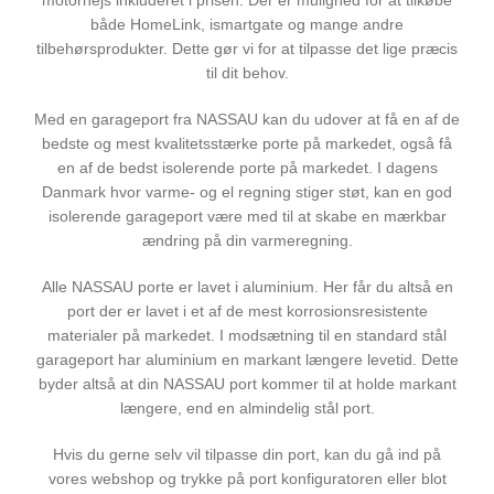
motorhejs inkluderet i prisen. Der er mulighed for at tilkøbe
både HomeLink, ismartgate og mange andre
tilbehørsprodukter. Dette gør vi for at tilpasse det lige præcis
til dit behov.
Med en garageport fra NASSAU kan du udover at få en af de
bedste og mest kvalitetsstærke porte på markedet, også få
en af de bedst isolerende porte på markedet. I dagens
Danmark hvor varme- og el regning stiger støt, kan en god
isolerende garageport være med til at skabe en mærkbar
ændring på din varmeregning.
Alle NASSAU porte er lavet i aluminium. Her får du altså en
port der er lavet i et af de mest korrosionsresistente
materialer på markedet. I modsætning til en standard stål
garageport har aluminium en markant længere levetid. Dette
byder altså at din NASSAU port kommer til at holde markant
længere, end en almindelig stål port.
Hvis du gerne selv vil tilpasse din port, kan du gå ind på
vores webshop og trykke på port konfiguratoren eller blot