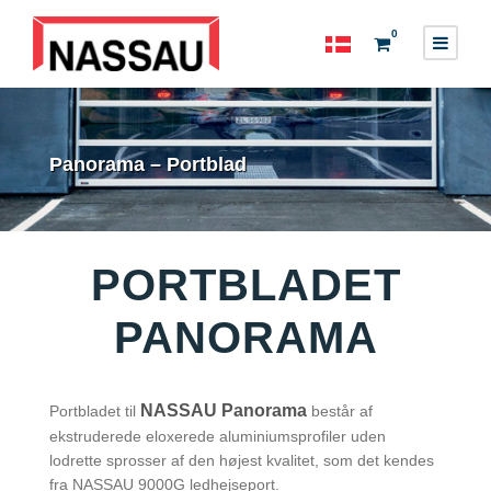
0
Panorama – Portblad
PORTBLADET
PANORAMA
NASSAU Panorama
Portbladet til
består af
ekstruderede eloxerede aluminiumsprofiler uden
lodrette sprosser af den højest kvalitet, som det kendes
fra NASSAU 9000G ledhejseport.