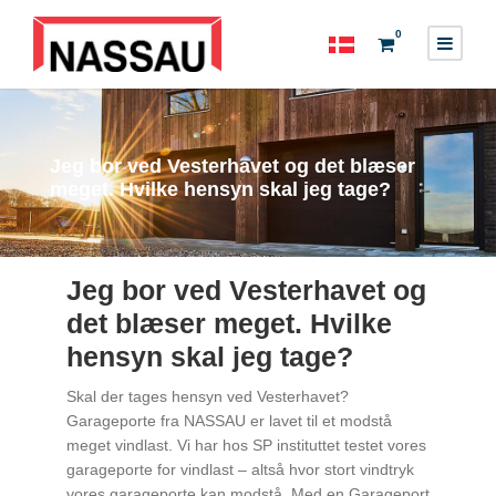
0
Jeg bor ved Vesterhavet og det blæser
meget. Hvilke hensyn skal jeg tage?
Jeg bor ved Vesterhavet og
det blæser meget. Hvilke
hensyn skal jeg tage?
Skal der tages hensyn ved Vesterhavet?
Garageporte fra NASSAU er lavet til et modstå
meget vindlast. Vi har hos SP instituttet testet vores
garageporte for vindlast – altså hvor stort vindtryk
vores garageporte kan modstå. Med en Garageport