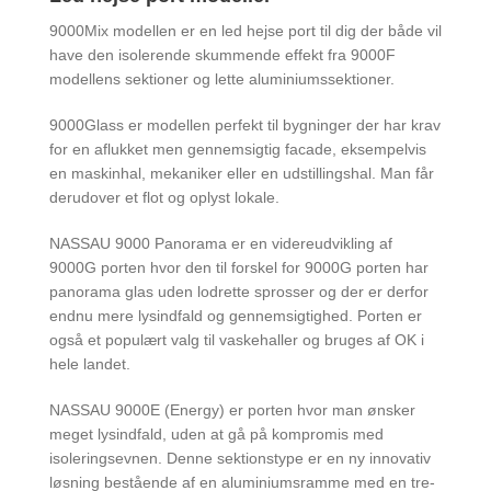
9000Mix modellen er en led hejse port til dig der både vil
have den isolerende skummende effekt fra 9000F
modellens sektioner og lette aluminiumssektioner.
9000Glass er modellen perfekt til bygninger der har krav
for en aflukket men gennemsigtig facade, eksempelvis
en maskinhal, mekaniker eller en udstillingshal. Man får
derudover et flot og oplyst lokale.
NASSAU 9000 Panorama er en videreudvikling af
9000G porten hvor den til forskel for 9000G porten har
panorama glas uden lodrette sprosser og der er derfor
endnu mere lysindfald og gennemsigtighed. Porten er
også et populært valg til vaskehaller og bruges af OK i
hele landet.
NASSAU 9000E (Energy) er porten hvor man ønsker
meget lysindfald, uden at gå på kompromis med
isoleringsevnen. Denne sektionstype er en ny innovativ
løsning bestående af en aluminiumsramme med en tre-