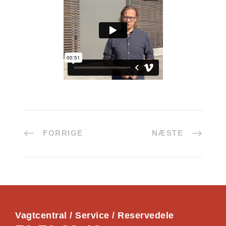
FORRIGE
NÆSTE
Vagtcentral / Service / Reservedele