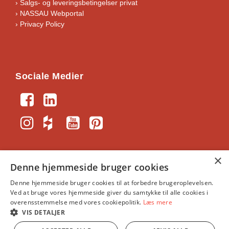
›
Salgs- og leveringsbetingelser privat
› NASSAU Webportal
› Privacy Policy
Sociale Medier
×
Denne hjemmeside bruger cookies
NASSAU-Portal
｜
Generelle vilkår og
Denne hjemmeside bruger cookies til at forbedre brugeroplevelsen.
Ved at bruge vores hjemmeside giver du samtykke til alle cookies i
handelsbetingelser
｜
NASSAU, Krogagervej 2, 5750
overensstemmelse med vores cookiepolitik.
Læs mere
Ringe
｜
info@nassau.dk
｜
CVR: 34391513
VIS DETALJER
©NASSAU Door A/S, Part of ASSA ABLOY © ASSA
ABLOY