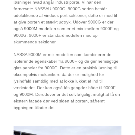
løsninger hvad angår industriporte. Vi har den
førnævnte NASSAU 9000G. 9000G serien består
udelukkende af vindues port sektioner, dette er med til
at give porten et stærkt udtryk. Udover 9000G er der
også
9000M modellen
som er et mix imellem 9000F og
9000G. 9000F er standardmodellen med op
skummende sektioner.
NASSA 9000M er mix modellen som kombinerer de
isolerende egenskaber fra 9000F og de gennemsigtige
glas paneler fra 9000G. Dette er en praktisk løsning til
eksempelvis mekanikere da der er mulighed for
lysindfald samtidig med at lokke lukket af ind til
værkstedet. Der kan også fås gangdør både til 9000F
og 9000M. Derudover er det selvfølgeligt muligt at få en
ekstern facade dør ved siden af porten, såfremt
bygningen tillader det.