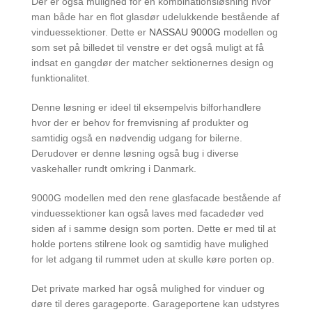
Der er også mulighed for en kombinationsløsning hvor
man både har en flot glasdør udelukkende bestående af
vinduessektioner. Dette er
NASSAU 9000G
modellen og
som set på billedet til venstre er det også muligt at få
indsat en gangdør der matcher sektionernes design og
funktionalitet.
Denne løsning er ideel til eksempelvis bilforhandlere
hvor der er behov for fremvisning af produkter og
samtidig også en nødvendig udgang for bilerne.
Derudover er denne løsning også bug i diverse
vaskehaller rundt omkring i Danmark.
9000G modellen med den rene glasfacade bestående af
vinduessektioner kan også laves med facadedør ved
siden af i samme design som porten. Dette er med til at
holde portens stilrene look og samtidig have mulighed
for let adgang til rummet uden at skulle køre porten op.
Det private marked har også mulighed for vinduer og
døre til deres garageporte. Garageportene kan udstyres