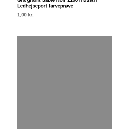
Grå granit Sablé Noir 2100 Industri
Ledhejseport farveprøve
1,00
kr.